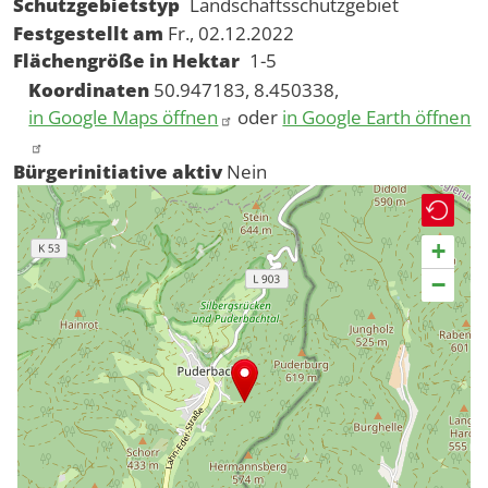
Schutzgebietstyp
Landschaftsschutzgebiet
Festgestellt am
Fr., 02.12.2022
Flächengröße in Hektar
1-5
Koordinaten
50.947183, 8.450338,
in Google Maps öffnen
oder
in Google Earth öffnen
Bürgerinitiative aktiv
Nein
+
−