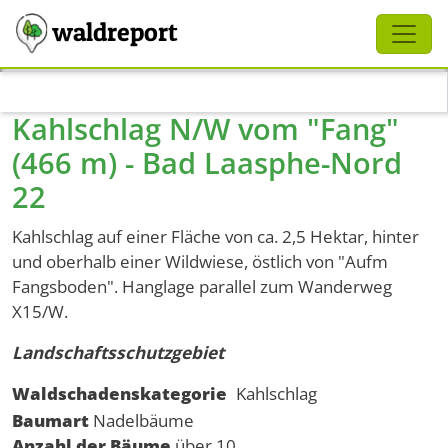
Schliessen
waldreport
Direkt zum Inhalt
Kahlschlag N/W vom "Fang"
(466 m) - Bad Laasphe-Nord
22
Kahlschlag auf einer Fläche von ca. 2,5 Hektar, hinter
und oberhalb einer Wildwiese, östlich von "Aufm
Fangsboden". Hanglage parallel zum Wanderweg
X15/W.
Landschaftsschutzgebiet
Waldschadenskategorie
Kahlschlag
Baumart
Nadelbäume
Anzahl der Bäume
über 10