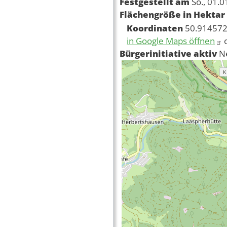
Festgestellt am
So., 01.
Flächengröße in Hektar
Koordinaten
50.914572
in Google Maps öffnen
Bürgerinitiative aktiv
N