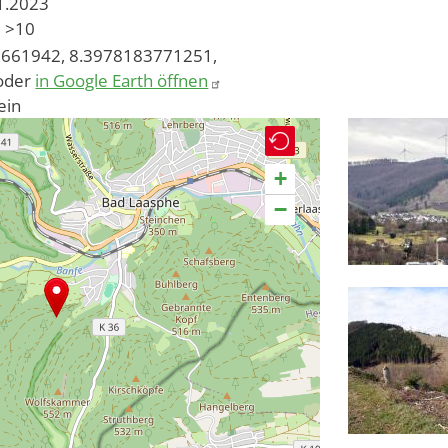
01.2023
>10
661942, 8.3978183771251,
oder
in Google Earth öffnen
ein
+
−