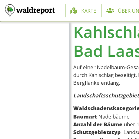
Hauptnaviga
waldreport
KARTE
ÜBER UN
Kahlschl
Direkt zum Inhalt
Bad Laa
Auf einer Nadelbaum-Gesam
durch Kahlschlag beseitigt
Bergflanke entlang.
Landschaftsschutzgebiet
Waldschadenskategori
Baumart
Nadelbäume
Anzahl der Bäume
über 
Schutzgebietstyp
Lands