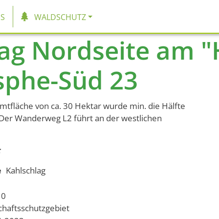
tion
S
WALDSCHUTZ
ag Nordseite am "H
sphe-Süd 23
tfläche von ca. 30 Hektar wurde min. die Hälfte
. Der Wanderweg L2 führt an der westlichen
e
Kahlschlag
10
chaftsschutzgebiet