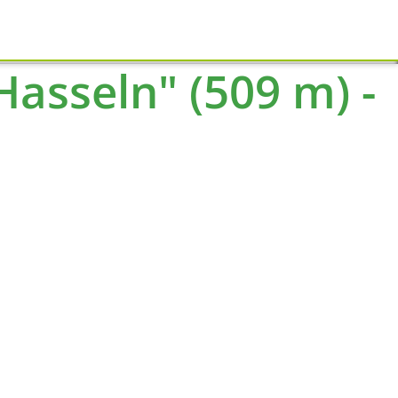
Schliessen
asseln" (509 m) -