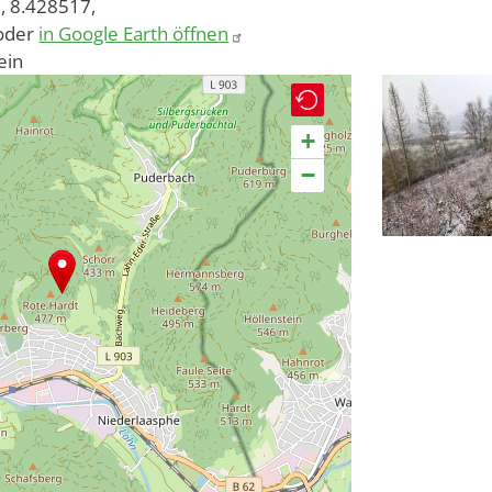
, 8.428517,
oder
in Google Earth öffnen
ein
+
−