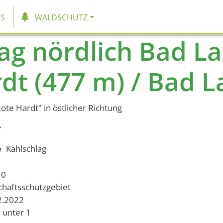
tion
S
WALDSCHUTZ
ag nördlich Bad L
dt (477 m) / Bad L
ote Hardt" in östlicher Richtung
e
Kahlschlag
10
chaftsschutzgebiet
12.2022
unter 1