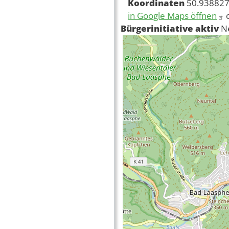
Koordinaten
50.938827
in Google Maps öffnen
Bürgerinitiative aktiv
N