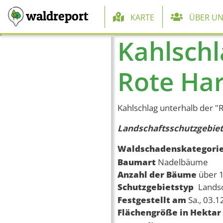
Hauptnaviga
waldreport
KARTE
ÜBER UN
Kahlschl
Direkt zum Inhalt
Rote Har
Kahlschlag unterhalb der "R
Landschaftsschutzgebiet
Waldschadenskategori
Baumart
Nadelbäume
Anzahl der Bäume
über 
Schutzgebietstyp
Lands
Festgestellt am
Sa., 03.
Flächengröße in Hektar