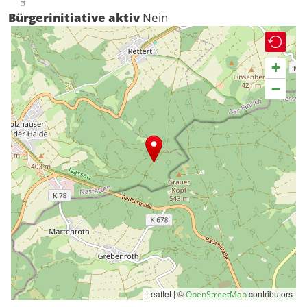
Bürgerinitiative aktiv
Nein
+
−
Leaflet | ©
contributors
OpenStreetMap