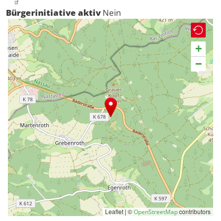
Bürgerinitiative aktiv
Nein
+
−
Leaflet | ©
contributors
OpenStreetMap