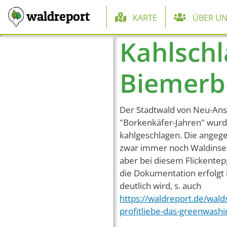
Hauptnaviga
waldreport
KARTE
ÜBER UN
Kahlschl
Direkt zum Inhalt
Biemerbe
Der Stadtwald von Neu-Anspa
"Borkenkäfer-Jahren" wurde
kahlgeschlagen. Die angege
zwar immer noch Waldinsel
aber bei diesem Flickentepp
die Dokumentation erfolgt 
deutlich wird, s. auch
https://waldreport.de/wal
profitliebe-das-greenwashi