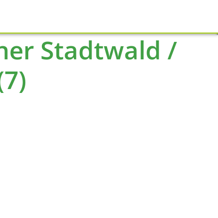
Schliessen
er Stadtwald /
(7)