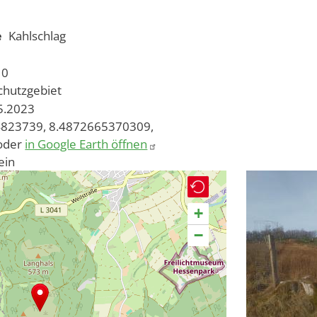
e
Kahlschlag
10
chutzgebiet
05.2023
823739, 8.4872665370309,
oder
in Google Earth öffnen
ein
+
−