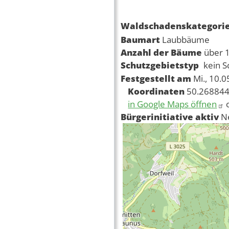
Waldschadenskategori
Baumart
Laubbäume
Anzahl der Bäume
über 
Schutzgebietstyp
kein S
Festgestellt am
Mi., 10.
Koordinaten
50.268844
in Google Maps öffnen
Bürgerinitiative aktiv
N