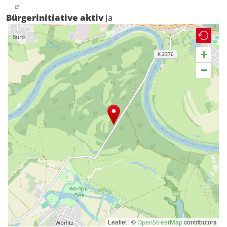
Bürgerinitiative aktiv
Ja
+
−
Leaflet | ©
contributors
OpenStreetMap