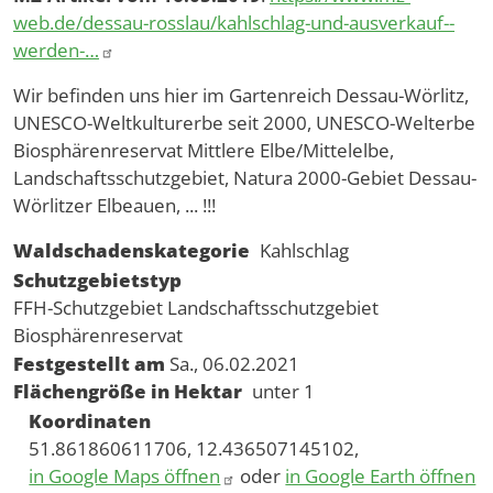
web.de/dessau-rosslau/kahlschlag-und-ausverkauf--
werden-…
Wir befinden uns hier im Gartenreich Dessau-Wörlitz,
UNESCO-Weltkulturerbe seit 2000, UNESCO-Welterbe
Biosphärenreservat Mittlere Elbe/Mittelelbe,
Landschaftsschutzgebiet, Natura 2000-Gebiet Dessau-
Wörlitzer Elbeauen, ... !!!
Waldschadenskategorie
Kahlschlag
Schutzgebietstyp
FFH-Schutzgebiet
Landschaftsschutzgebiet
Biosphärenreservat
Festgestellt am
Sa., 06.02.2021
Flächengröße in Hektar
unter 1
Koordinaten
51.861860611706, 12.436507145102,
in Google Maps öffnen
oder
in Google Earth öffnen