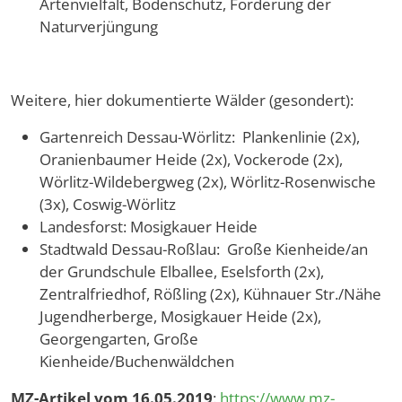
Artenvielfalt, Bodenschutz, Förderung der
Naturverjüngung
Weitere, hier dokumentierte Wälder (gesondert):
Gartenreich Dessau-Wörlitz: Plankenlinie (2x),
Oranienbaumer Heide (2x), Vockerode (2x),
Wörlitz-Wildebergweg (2x), Wörlitz-Rosenwische
(3x), Coswig-Wörlitz
Landesforst: Mosigkauer Heide
Stadtwald Dessau-Roßlau: Große Kienheide/an
der Grundschule Elballee, Eselsforth (2x),
Zentralfriedhof, Rößling (2x), Kühnauer Str./Nähe
Jugendherberge, Mosigkauer Heide (2x),
Georgengarten, Große
Kienheide/Buchenwäldchen
MZ-Artikel vom 16.05.2019
:
https://www.mz-