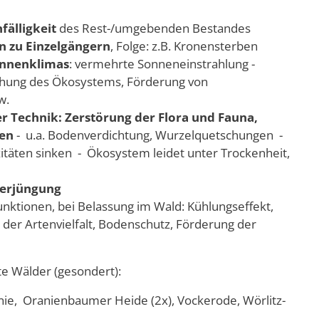
fälligkeit
des Rest-/umgebenden Bestandes
 zu Einzelgängern
, Folge: z.B. Kronensterben
innenklimas
: vermehrte Sonneneinstrahlung -
chung des Ökosystems, Förderung von
w.
 Technik: Zerstörung der Flora und Fauna,
den
- u.a. Bodenverdichtung, Wurzelquetschungen -
täten sinken - Ökosystem leidet unter Trockenheit,
verjüngung
unktionen, bei Belassung im Wald: Kühlungseffekt,
der Artenvielfalt, Bodenschutz, Förderung der
e Wälder (gesondert):
inie, Oranienbaumer Heide (2x), Vockerode, Wörlitz-