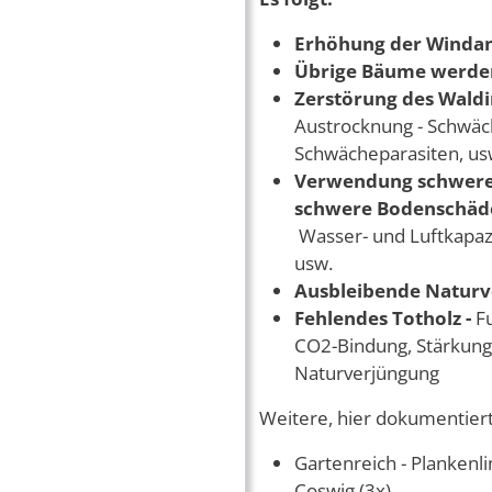
Erhöhung der Windan
Übrige Bäume werden
Zerstörung des Wald
Austrocknung - Schwä
Schwächeparasiten, us
Verwendung schwerer
schwere Bodenschä
Wasser- und Luftkapazi
usw.
Ausbleibende Natur
Fehlendes Totholz -
F
CO2-Bindung, Stärkung 
Naturverjüngung
Weitere, hier dokumentiert
Gartenreich - Plankenl
Coswig (3x)