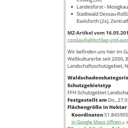
Landesforst - Mosigka
Stadtwald Dessau-Roßla
Eselsforth (2x), Zentral
MZ-Artikel vom 16.05.20
rosslau/kahlschlag-und-au
Wir befinden uns hier im G
Weltkulturerbe seit 2000, 
Landschaftsschutzgebiet, Na
Waldschadenskategori
Schutzgebietstyp
FFH-Schutzgebiet
Landscha
Festgestellt am
Do., 27.
Flächengröße in Hektar
Koordinaten
51.845905
in Google Maps öffnen