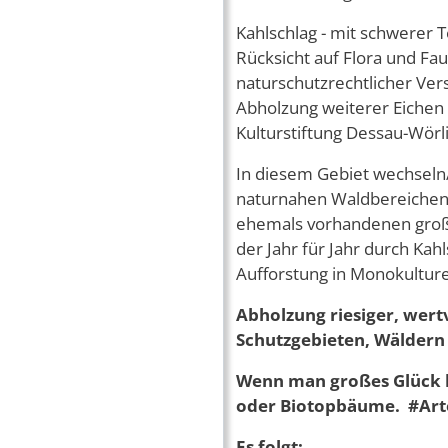
Kahlschlag - mit schwerer
Rücksicht auf Flora und Fa
naturschutzrechtlicher Ve
Abholzung weiterer Eichen 
Kulturstiftung Dessau-Wörl
In diesem Gebiet wechseln/
naturnahen Waldbereichen 
ehemals vorhandenen großr
der Jahr für Jahr durch Ka
Aufforstung in Monokultu
Abholzung riesiger, wert
Schutzgebieten, Wäldern d
Wenn man großes Glück h
oder Biotopbäume. #Arte
Es folgt: