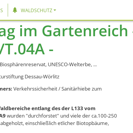
tion
S
WALDSCHUTZ
ag im Gartenreich 
/T.04A -
Biosphärenreservat, UNESCO-Welterbe, ...
turstiftung Dessau-Wörlitz
mers:
Verkehrssicherheit / Sanitärhiebe zum
Waldbereiche entlang des der L133 vom
A9
wurden "durchforstet" und viele der ca.100-250
abgeholzt, einschließlich etlicher Biotopbäume,