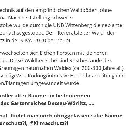
 Technik auf den empfindlichen Waldböden, ohne
una. Nach Feststellung schwerer
rstöße wurde durch die UNB Wittenberg die geplante
zunächst gestoppt. Der "Referatsleiter Wald" der
itz in der 9.KW 2020 beurlaubt.
wechselten sich Eichen-Forsten mit kleineren
ab. Diese Waldbereiche sind Restbestände des
äumigen naturnahen Waldes (ca. 200-300 Jahre alt),
hlschläge/z.T. Rodung/intensive Bodenbearbeitung und
ren/Plantagen umgewandelt wurde.
voller alter Bäume - in bedeutenden
es Gartenreiches Dessau-Wörlitz, ....
at, findet man noch übriggelassene alte Bäume
nschutz?!, #Klimaschutz?!