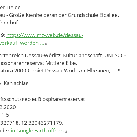
uer Heide
u - Große Kienheide/an der Grundschule Elballee,
friedhof
19
:
https://www.mz-web.de/dessau-
sverkauf--werden-…
artenreich Dessau-Wörlitz, Kulturlandschaft, UNESCO-
Biosphärenreservat Mittlere Elbe,
tura 2000-Gebiet Dessau-Wörlitzer Elbeauen, ... !!!
e
Kahlschlag
ftsschutzgebiet
Biosphärenreservat
02.2020
1-5
329718, 12.32043271179,
oder
in Google Earth öffnen