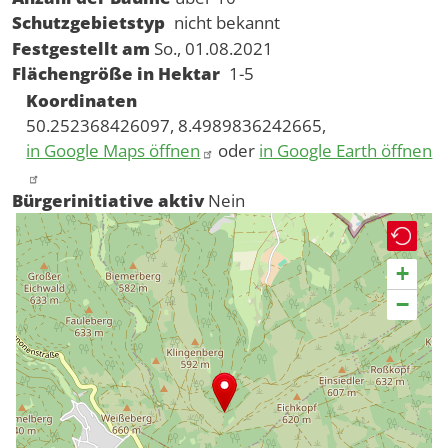
Schutzgebietstyp
nicht bekannt
Festgestellt am
So., 01.08.2021
Flächengröße in Hektar
1-5
Koordinaten
50.252368426097, 8.4989836242665,
in Google Maps öffnen
oder
in Google Earth öffnen
Bürgerinitiative aktiv
Nein
+
−