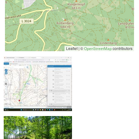
Leaflet | ©
contributors
OpenStreetMap