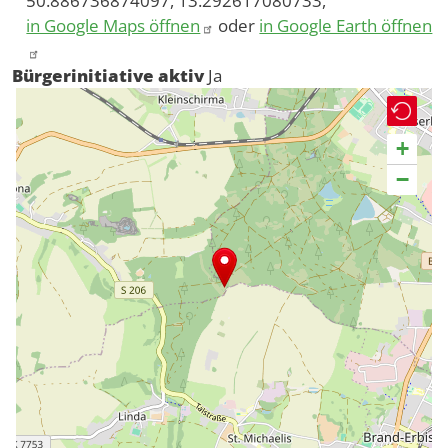
50.886736874097, 13.292617080733,
in Google Maps öffnen
oder
in Google Earth öffnen
Bürgerinitiative aktiv
Ja
+
−