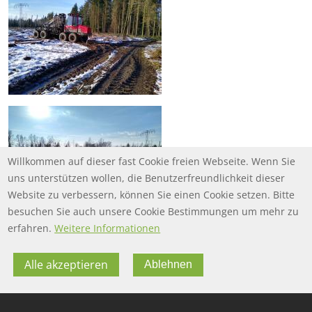
Willkommen auf dieser fast Cookie freien Webseite. Wenn Sie
uns unterstützen wollen, die Benutzerfreundlichkeit dieser
Website zu verbessern, können Sie einen Cookie setzen. Bitte
besuchen Sie auch unsere Cookie Bestimmungen um mehr zu
erfahren.
Weitere Informationen
Alle akzeptieren
Ablehnen
FOOTER MENU
FOOTER-DATENSCHUTZ
FAQ
Datenschutz
FOOTER-IMPRESSUM
Impressum
Twitter
FOOTER-NUTZUNGSBEDINGUNGEN
Nutzungsbedingungen