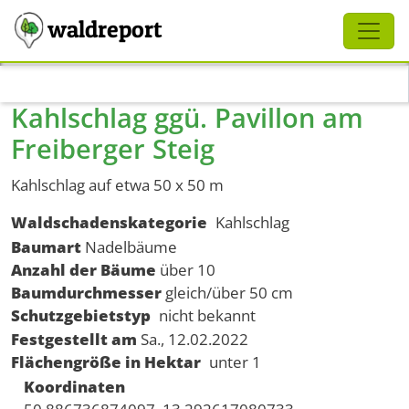
Schliessen
waldreport
Direkt zum Inhalt
Kahlschlag ggü. Pavillon am
Freiberger Steig
Kahlschlag auf etwa 50 x 50 m
Waldschadenskategorie
Kahlschlag
Baumart
Nadelbäume
Anzahl der Bäume
über 10
Baumdurchmesser
gleich/über 50 cm
Schutzgebietstyp
nicht bekannt
Festgestellt am
Sa., 12.02.2022
Flächengröße in Hektar
unter 1
Koordinaten