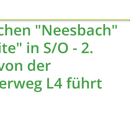
Schliessen
schen "Neesbach"
e" in S/O - 2.
von der
rweg L4 führt