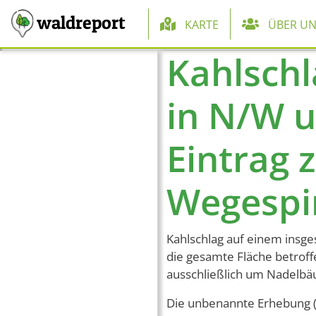
Hauptnaviga
waldreport
KARTE
ÜBER UN
Kahlschl
Direkt zum Inhalt
in N/W u
Eintrag 
Wegespi
Kahlschlag auf einem insge
die gesamte Fläche betroff
ausschließlich um Nadelbäu
Die unbenannte Erhebung (