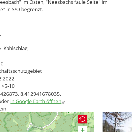
eesbach" im Osten, "Neesbachs faule Seite" im
e" in S/O begrenzt.
e
Kahlschlag
10
chaftsschutzgebiet
12.2022
>5-10
426873, 8.412941678035,
oder
in Google Earth öffnen
ein
+