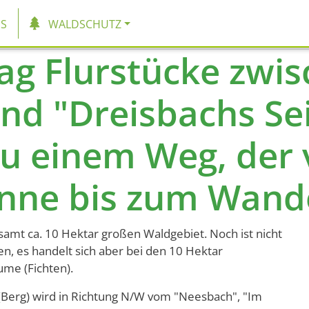
tion
S
WALDSCHUTZ
ag Flurstücke zwi
nd "Dreisbachs Seit
zu einem Weg, der 
nne bis zum Wande
samt ca. 10 Hektar großen Waldgebiet. Noch ist nicht
en, es handelt sich aber bei den 10 Hektar
me (Fichten).
Berg) wird in Richtung N/W vom "Neesbach", "Im