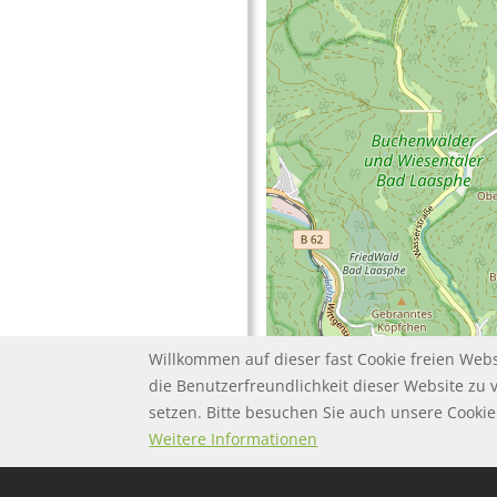
Willkommen auf dieser fast Cookie freien Webs
die Benutzerfreundlichkeit dieser Website zu 
setzen. Bitte besuchen Sie auch unsere Cook
FOOTER MENU
FOOTER-DATENSC
FAQ
Twitter
Datenschutz
Weitere Informationen
FOOTER-IMPRESS
Impressum
FOOTER-NUTZUN
Nutzungsbeding