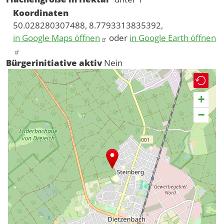
Koordinaten
50.028280307488, 8.7793313835392,
in Google Maps öffnen
oder
in Google Earth öffnen
Bürgerinitiative aktiv
Nein
+
−