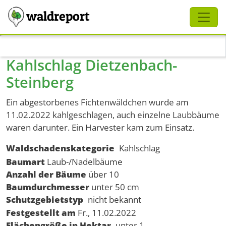
Schliessen
waldreport
Direkt zum Inhalt
Kahlschlag Dietzenbach-
Steinberg
Ein abgestorbenes Fichtenwäldchen wurde am
11.02.2022 kahlgeschlagen, auch einzelne Laubbäume
waren darunter. Ein Harvester kam zum Einsatz.
Waldschadenskategorie
Kahlschlag
Baumart
Laub-/Nadelbäume
Anzahl der Bäume
über 10
Baumdurchmesser
unter 50 cm
Schutzgebietstyp
nicht bekannt
Festgestellt am
Fr., 11.02.2022
Flächengröße in Hektar
unter 1