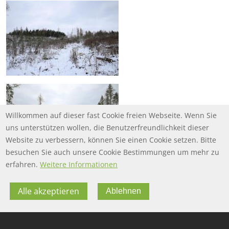
Willkommen auf dieser fast Cookie freien Webseite. Wenn Sie
uns unterstützen wollen, die Benutzerfreundlichkeit dieser
Website zu verbessern, können Sie einen Cookie setzen. Bitte
besuchen Sie auch unsere Cookie Bestimmungen um mehr zu
erfahren.
Weitere Informationen
Alle akzeptieren
Ablehnen
FOOTER MENU
FOOTER-DATENSCHUTZ
FAQ
Datenschutz
FOOTER-IMPRESSUM
Impressum
Twitter
FOOTER-NUTZUNGSBEDINGUNGEN
Nutzungsbedingungen