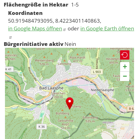
Flächengröße in Hektar
1-5
Koordinaten
50.919484793095, 8.4223401140863,
in Google Maps öffnen
oder
in Google Earth öffnen
Bürgerinitiative aktiv
Nein
+
−