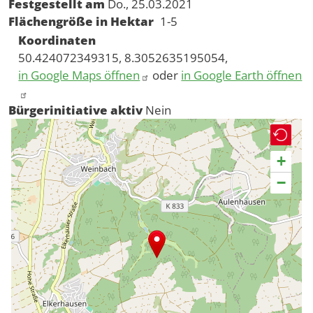
Festgestellt am
Do., 25.03.2021
Flächengröße in Hektar
1-5
Koordinaten
50.424072349315, 8.3052635195054,
in Google Maps öffnen
oder
in Google Earth öffnen
Bürgerinitiative aktiv
Nein
+
−