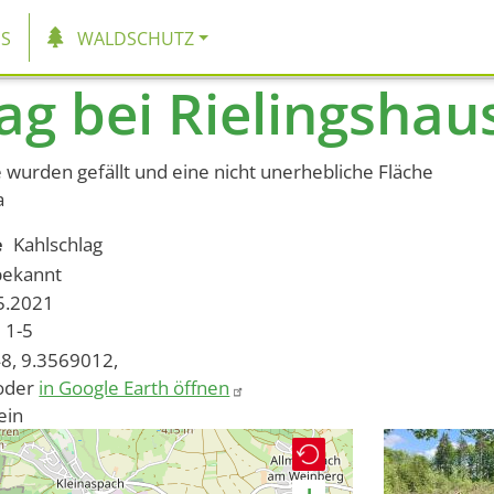
tion
S
WALDSCHUTZ
ag bei Rielingshau
wurden gefällt und eine nicht unerhebliche Fläche
a
e
Kahlschlag
bekannt
05.2021
1-5
8, 9.3569012,
oder
in Google Earth öffnen
ein