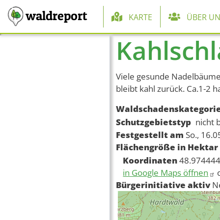
Hauptnaviga
waldreport
KARTE
ÜBER UN
Kahlschl
Direkt zum Inhalt
Viele gesunde Nadelbäume 
bleibt kahl zurück. Ca.1-2 h
Waldschadenskategori
Schutzgebietstyp
nicht 
Festgestellt am
So., 16.
Flächengröße in Hektar
Koordinaten
48.974444
in Google Maps öffnen
Bürgerinitiative aktiv
N