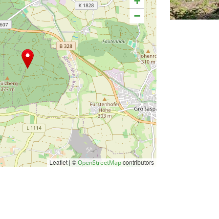
+
−
Leaflet | ©
contributors
OpenStreetMap