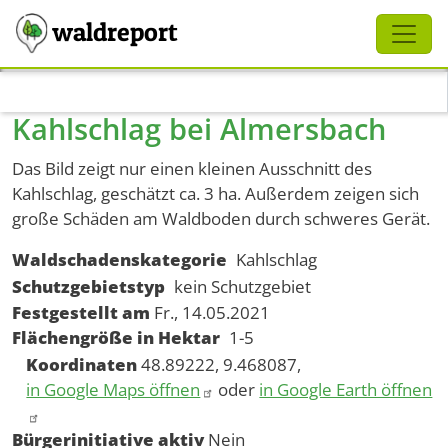
Schliessen
waldreport
Direkt zum Inhalt
Kahlschlag bei Almersbach
Das Bild zeigt nur einen kleinen Ausschnitt des
Kahlschlag, geschätzt ca. 3 ha. Außerdem zeigen sich
große Schäden am Waldboden durch schweres Gerät.
Waldschadenskategorie
Kahlschlag
Schutzgebietstyp
kein Schutzgebiet
Festgestellt am
Fr., 14.05.2021
Flächengröße in Hektar
1-5
Koordinaten
48.89222, 9.468087,
in Google Maps öffnen
oder
in Google Earth öffnen
Bürgerinitiative aktiv
Nein