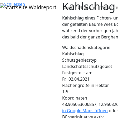
Kahlschlag
Direkt zum Inhalt
Hauptnavigat
Schliessen
Waldreport
Karte
Über uns
Waldsch
Kahlschlag eines Fichten- u
der gefällten Bäume wies Bo
während der vorherigen Jahr
das bald der ganze Berghan
Waldschadenskategorie
Kahlschlag
Schutzgebietstyp
Landschaftsschutzgebiet
Festgestellt am
Fr., 02.04.2021
Flächengröße in Hektar
1-5
Koordinaten
48.905053606857, 12.95082
in Google Maps öffnen
ode
Bürgerinitiative aktiv