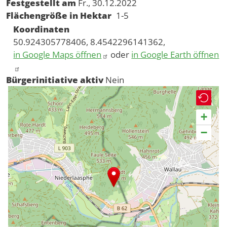
Festgestellt am
Fr., 30.12.2022
Flächengröße in Hektar
1-5
Koordinaten
50.924305778406, 8.4542296141362,
in Google Maps öffnen
oder
in Google Earth öffnen
Bürgerinitiative aktiv
Nein
+
−