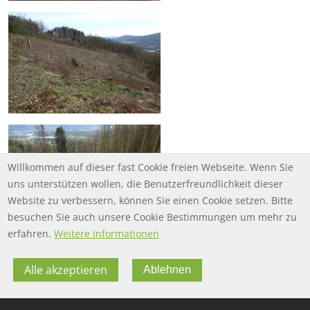
Willkommen auf dieser fast Cookie freien Webseite. Wenn Sie
uns unterstützen wollen, die Benutzerfreundlichkeit dieser
Website zu verbessern, können Sie einen Cookie setzen. Bitte
besuchen Sie auch unsere Cookie Bestimmungen um mehr zu
erfahren.
Weitere Informationen
Alle akzeptieren
Ablehnen
FOOTER MENU
FOOTER-DATENSCHUTZ
FAQ
Datenschutz
FOOTER-IMPRESSUM
Impressum
Twitter