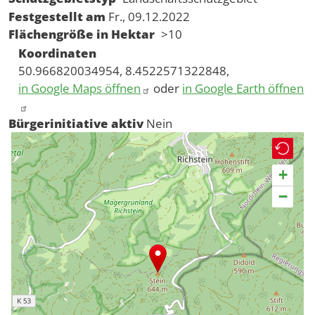
Festgestellt am
Fr., 09.12.2022
Flächengröße in Hektar
>10
Koordinaten
50.966820034954, 8.4522571322848,
in Google Maps öffnen
oder
in Google Earth öffnen
Bürgerinitiative aktiv
Nein
+
−