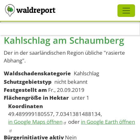
Schliessen
waldreport
Direkt zum Inhalt
Kahlschlag am Schaumberg
Der in der saarländischen Region übliche "rasierte
Abhang".
Waldschadenskategorie
Kahlschlag
Schutzgebietstyp
nicht bekannt
Festgestellt am
Fr., 20.09.2019
Flächengröße in Hektar
unter 1
Koordinaten
49.489999180557, 7.0341381488134,
in Google Maps öffnen
oder
in Google Earth öffnen
Bürgerinitiative aktiv
Nein