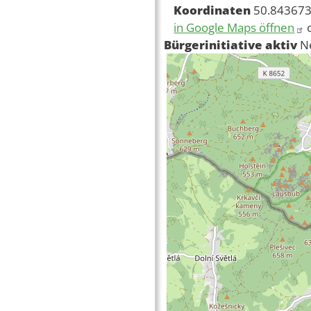
Koordinaten
50.843673
in Google Maps öffnen
Bürgerinitiative aktiv
N