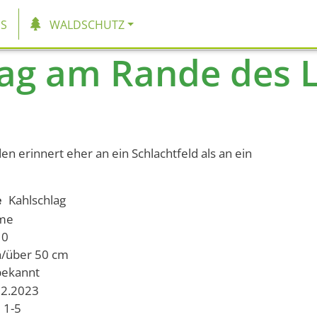
tion
S
WALDSCHUTZ
ag am Rande des L
en erinnert eher an ein Schlachtfeld als an ein
e
Kahlschlag
ume
10
h/über 50 cm
bekannt
02.2023
1-5