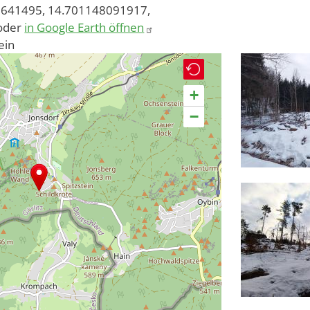
641495, 14.701148091917,
oder
in Google Earth öffnen
ein
+
−