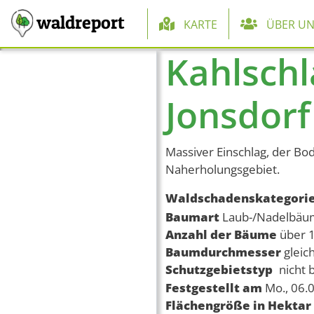
Hauptnaviga
waldreport
KARTE
ÜBER UN
Kahlschl
Direkt zum Inhalt
Jonsdorf
Massiver Einschlag, der Bod
Naherholungsgebiet.
Waldschadenskategori
Baumart
Laub-/Nadelbä
Anzahl der Bäume
über 
Baumdurchmesser
gleic
Schutzgebietstyp
nicht 
Festgestellt am
Mo., 06.
Flächengröße in Hektar