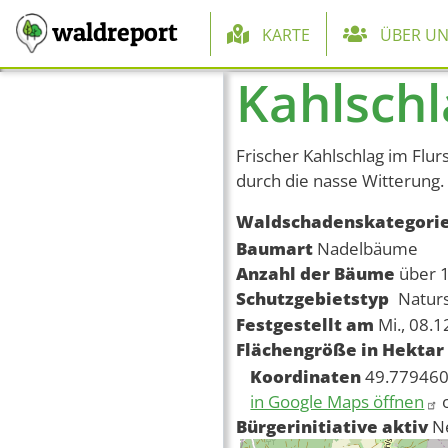
Hauptnaviga
waldreport
KARTE
ÜBER UN
Kahlsch
Direkt zum Inhalt
Frischer Kahlschlag im Flu
durch die nasse Witterung.
Waldschadenskategori
Baumart
Nadelbäume
Anzahl der Bäume
über 
Schutzgebietstyp
Natur
Festgestellt am
Mi., 08.
Flächengröße in Hektar
Koordinaten
49.779460
in Google Maps öffnen
Bürgerinitiative aktiv
N