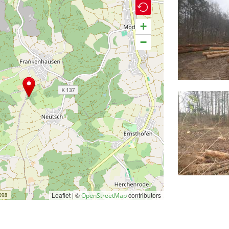
+
−
Leaflet | ©
contributors
OpenStreetMap