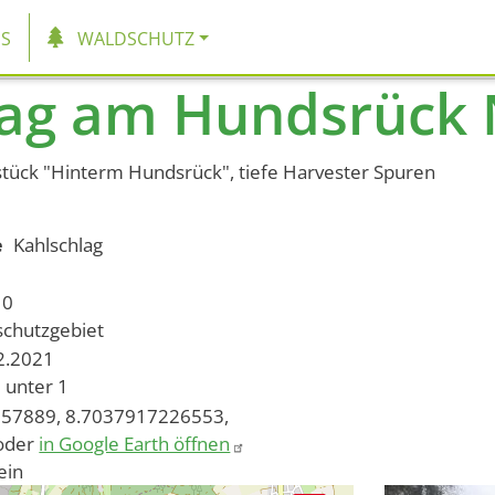
tion
S
WALDSCHUTZ
lag am Hundsrück 
rstück "Hinterm Hundsrück", tiefe Harvester Spuren
e
Kahlschlag
10
schutzgebiet
12.2021
unter 1
57889, 8.7037917226553,
oder
in Google Earth öffnen
ein