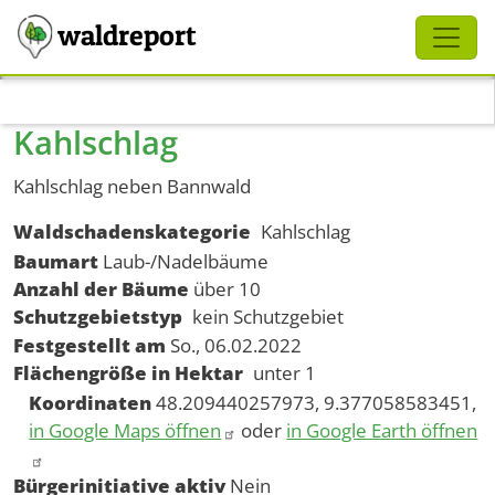
Schliessen
waldreport
Direkt zum Inhalt
Kahlschlag
Kahlschlag neben Bannwald
Waldschadenskategorie
Kahlschlag
Baumart
Laub-/Nadelbäume
Anzahl der Bäume
über 10
Schutzgebietstyp
kein Schutzgebiet
Festgestellt am
So., 06.02.2022
Flächengröße in Hektar
unter 1
Koordinaten
48.209440257973, 9.377058583451,
in Google Maps öffnen
oder
in Google Earth öffnen
Bürgerinitiative aktiv
Nein