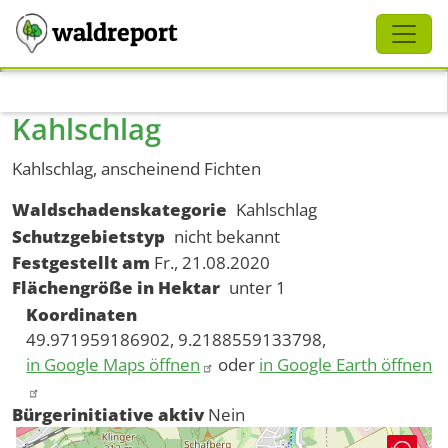
Schliessen
waldreport
Direkt zum Inhalt
Kahlschlag
Kahlschlag, anscheinend Fichten
Waldschadenskategorie
Kahlschlag
Schutzgebietstyp
nicht bekannt
Festgestellt am
Fr., 21.08.2020
Flächengröße in Hektar
unter 1
Koordinaten
49.971959186902, 9.2188559133798,
in Google Maps öffnen
oder
in Google Earth öffnen
Bürgerinitiative aktiv
Nein