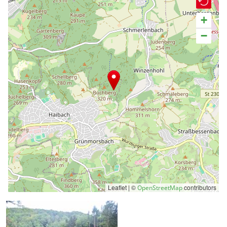
+
−
Leaflet | ©
contributors
OpenStreetMap