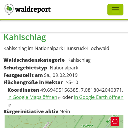
Schliessen
waldreport
Direkt zum Inhalt
Kahlschlag
Kahlschlag im Nationalpark Hunsrück-Hochwald
Waldschadenskategorie
Kahlschlag
Schutzgebietstyp
Nationalpark
Festgestellt am
Sa., 09.02.2019
Flächengröße in Hektar
>5-10
Koordinaten
49.69495156385, 7.0818042040371,
in Google Maps öffnen
oder
in Google Earth öffnen
Bürgerinitiative aktiv
Nein