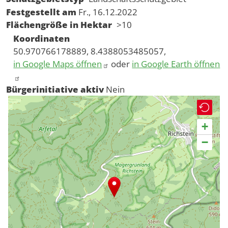
Festgestellt am
Fr., 16.12.2022
Flächengröße in Hektar
>10
Koordinaten
50.970766178889, 8.4388053485057,
in Google Maps öffnen
oder
in Google Earth öffnen
Bürgerinitiative aktiv
Nein
+
−