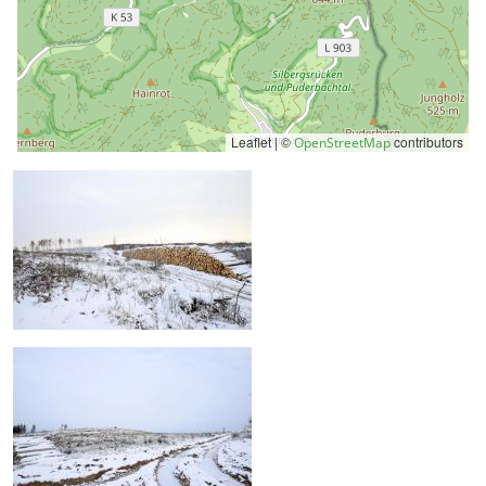
Leaflet | ©
contributors
OpenStreetMap