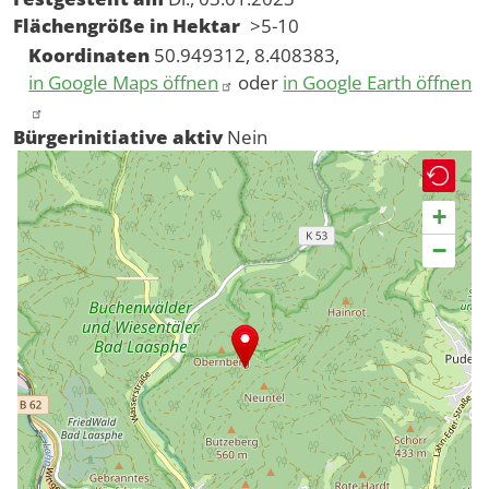
Flächengröße in Hektar
>5-10
Koordinaten
50.949312, 8.408383,
in Google Maps öffnen
oder
in Google Earth öffnen
Bürgerinitiative aktiv
Nein
+
−