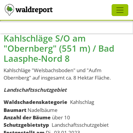
Schliessen
waldreport
Direkt zum Inhalt
Kahlschläge S/O am
"Obernberg" (551 m) / Bad
Laasphe-Nord 8
Kahlschläge "Welsbachsboden" und "Aufm
Obernberg" auf insgesamt ca. 8 Hektar Fläche.
Landschaftsschutzgebiet
Waldschadenskategorie
Kahlschlag
Baumart
Nadelbäume
Anzahl der Bäume
über 10
Schutzgebietstyp
Landschaftsschutzgebiet
Festgestellt am
Di., 03.01.2023