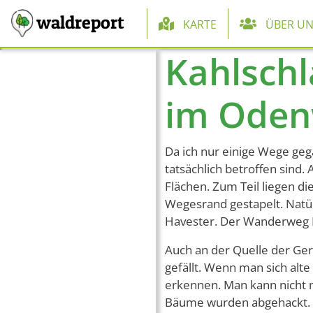
Hauptnaviga
waldreport
KARTE
ÜBER UN
Kahlsch
Direkt zum Inhalt
im Oden
Da ich nur einige Wege gega
tatsächlich betroffen sind
Flächen. Zum Teil liegen di
Wegesrand gestapelt. Natür
Havester. Der Wanderweg N
Auch an der Quelle der G
gefällt. Wenn man sich alte
erkennen. Man kann nicht m
Bäume wurden abgehackt.