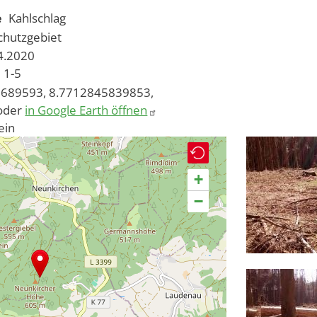
e
Kahlschlag
chutzgebiet
04.2020
1-5
689593, 8.7712845839853,
oder
in Google Earth öffnen
ein
+
−