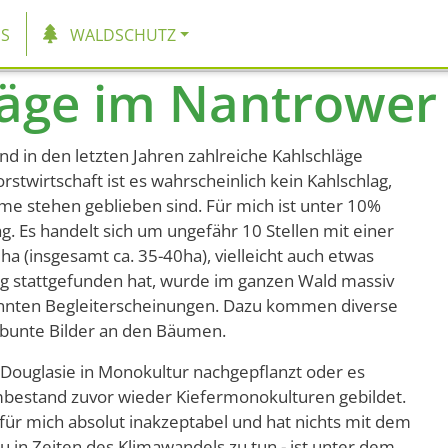
tion
S
WALDSCHUTZ
äge im Nantrower 
d in den letzten Jahren zahlreiche Kahlschläge
Forstwirtschaft ist es wahrscheinlich kein Kahlschlag,
e stehen geblieben sind. Für mich ist unter 10%
g. Es handelt sich um ungefähr 10 Stellen mit einer
a (insgesamt ca. 35-40ha), vielleicht auch etwas
ag stattgefunden hat, wurde im ganzen Wald massiv
nnten Begleiterscheinungen. Dazu kommen diverse
bunte Bilder an den Bäumen.
 Douglasie in Monokultur nachgepflanzt oder es
bestand zuvor wieder Kiefermonokulturen gebildet.
t für mich absolut inakzeptabel und hat nichts mit dem
in Zeiten des Klimawandels zu tun - ist unter dem