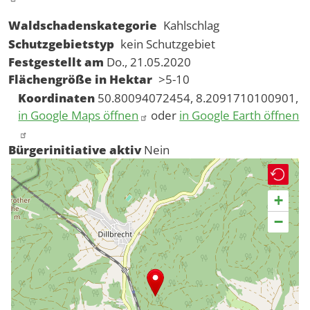
Waldschadenskategorie
Kahlschlag
Schutzgebietstyp
kein Schutzgebiet
Festgestellt am
Do., 21.05.2020
Flächengröße in Hektar
>5-10
Koordinaten
50.80094072454, 8.2091710100901,
in Google Maps öffnen
oder
in Google Earth öffnen
Bürgerinitiative aktiv
Nein
+
−