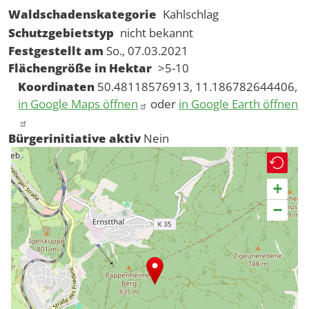
Waldschadenskategorie
Kahlschlag
Schutzgebietstyp
nicht bekannt
Festgestellt am
So., 07.03.2021
Flächengröße in Hektar
>5-10
Koordinaten
50.48118576913, 11.186782644406,
in Google Maps öffnen
oder
in Google Earth öffnen
Bürgerinitiative aktiv
Nein
+
−