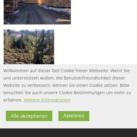
Willkommen auf dieser fast Cookie freien Webseite. Wenn Sie
uns unterstützen wollen, die Benutzerfreundlichkeit dieser
Website zu verbessern, können Sie einen Cookie setzen. Bitte
besuchen Sie auch unsere Cookie Bestimmungen um mehr zu
erfahren.
Weitere Informationen
Alle akzeptieren
Ablehnen
FOOTER MENU
FOOTER-DATENSCHUTZ
FAQ
Datenschutz
FOOTER-IMPRESSUM
Impressum
Twitter
FOOTER-NUTZUNGSBEDINGUNGEN
Nutzungsbedingungen