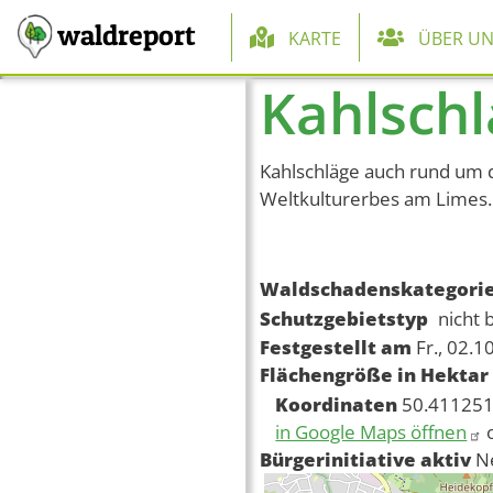
Hauptnaviga
waldreport
KARTE
ÜBER UN
Kahlschl
Direkt zum Inhalt
Kahlschläge auch rund um
Weltkulturerbes am Limes.
Waldschadenskategori
Schutzgebietstyp
nicht 
Festgestellt am
Fr., 02.1
Flächengröße in Hektar
Koordinaten
50.411251
in Google Maps öffnen
Bürgerinitiative aktiv
N