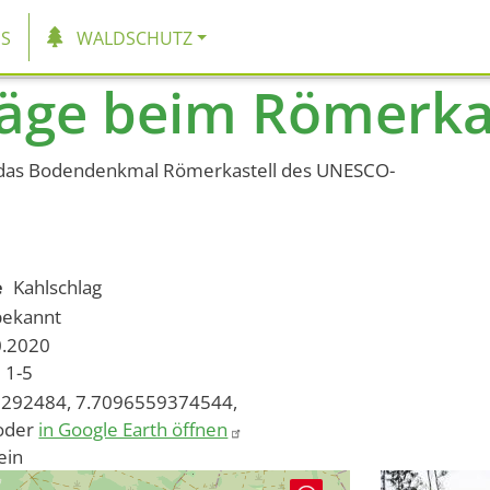
tion
S
WALDSCHUTZ
äge beim Römerka
 das Bodendenkmal Römerkastell des UNESCO-
e
Kahlschlag
bekannt
0.2020
1-5
292484, 7.7096559374544,
oder
in Google Earth öffnen
ein