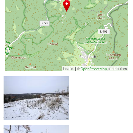
Leaflet | ©
contributors
OpenStreetMap