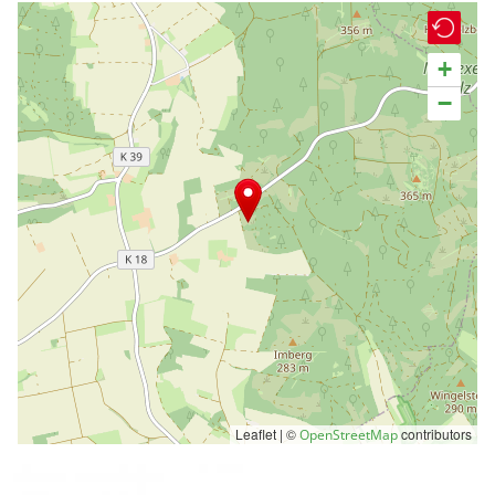
+
−
Leaflet | ©
contributors
OpenStreetMap