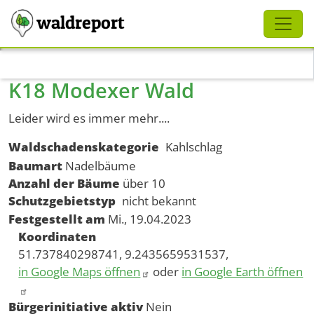
Schliessen
waldreport
Direkt zum Inhalt
K18 Modexer Wald
Leider wird es immer mehr....
Waldschadenskategorie
Kahlschlag
Baumart
Nadelbäume
Anzahl der Bäume
über 10
Schutzgebietstyp
nicht bekannt
Festgestellt am
Mi., 19.04.2023
Koordinaten
51.737840298741, 9.2435659531537,
in Google Maps öffnen
oder
in Google Earth öffnen
Bürgerinitiative aktiv
Nein