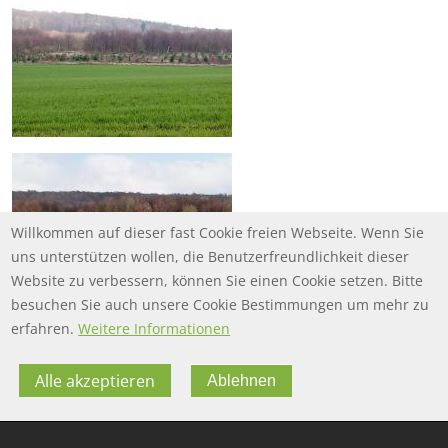
Willkommen auf dieser fast Cookie freien Webseite. Wenn Sie
uns unterstützen wollen, die Benutzerfreundlichkeit dieser
Website zu verbessern, können Sie einen Cookie setzen. Bitte
besuchen Sie auch unsere Cookie Bestimmungen um mehr zu
erfahren.
Weitere Informationen
Alle akzeptieren
Ablehnen
FOOTER MENU
FOOTER-DATENSCHUTZ
FAQ
Datenschutz
FOOTER-IMPRESSUM
Impressum
Twitter
FOOTER-NUTZUNGSBEDINGUNGEN
Nutzungsbedingungen