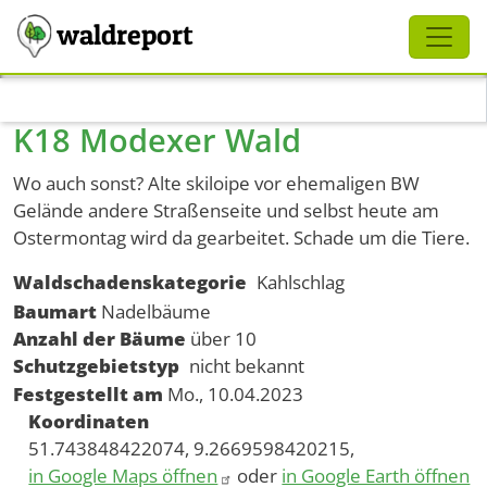
Schliessen
waldreport
Direkt zum Inhalt
K18 Modexer Wald
Wo auch sonst? Alte skiloipe vor ehemaligen BW
Gelände andere Straßenseite und selbst heute am
Ostermontag wird da gearbeitet. Schade um die Tiere.
Waldschadenskategorie
Kahlschlag
Baumart
Nadelbäume
Anzahl der Bäume
über 10
Schutzgebietstyp
nicht bekannt
Festgestellt am
Mo., 10.04.2023
Koordinaten
51.743848422074, 9.2669598420215,
in Google Maps öffnen
oder
in Google Earth öffnen