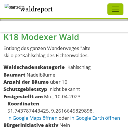
Schliessen
waldreport
Direkt zum Inhalt
K18 Modexer Wald
Entlang des ganzen Wanderweges "alte
skiloipe"Kahlschlag des Fichtenwaldes.
Waldschadenskategorie
Kahlschlag
Baumart
Nadelbäume
Anzahl der Bäume
über 10
Schutzgebietstyp
nicht bekannt
Festgestellt am
Mo., 10.04.2023
Koordinaten
51.743787443425, 9.2616645829898,
in Google Maps öffnen
oder
in Google Earth öffnen
Bürgerinitiative aktiv
Nein