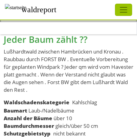
Schliessen
waldreport
Direkt zum Inhalt
Jeder Baum zählt ??
Lußhardtwald zwischen Hambrücken und Kronau .
Raubbau durch FORST BW . Eventuelle Vorbereitung
für geplanten Windpark ? Jeder qm wird vom Havester
platt gemacht . Wenn der Verstand nicht glaubt was
die Augen sehen . Forst BW gibt dem Lußhardt Wald
den Rest .
Waldschadenskategorie
Kahlschlag
Baumart
Laub-/Nadelbäume
Anzahl der Bäume
über 10
Baumdurchmesser
gleich/über 50 cm
Schutzgebietstyp
nicht bekannt