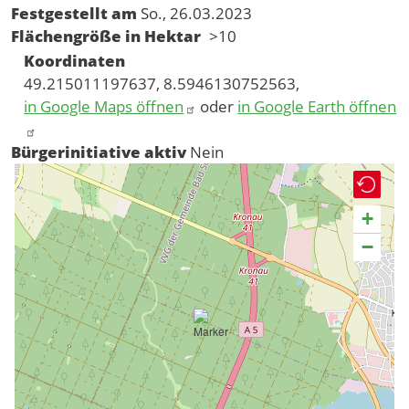
Festgestellt am
So., 26.03.2023
Flächengröße in Hektar
>10
Koordinaten
49.215011197637, 8.5946130752563,
in Google Maps öffnen
oder
in Google Earth öffnen
Bürgerinitiative aktiv
Nein
+
−