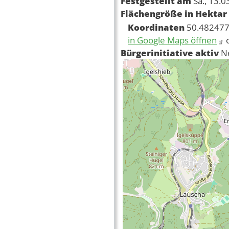
Festgestellt am
Sa., 13.
Flächengröße in Hektar
Koordinaten
50.482477
in Google Maps öffnen
Bürgerinitiative aktiv
N