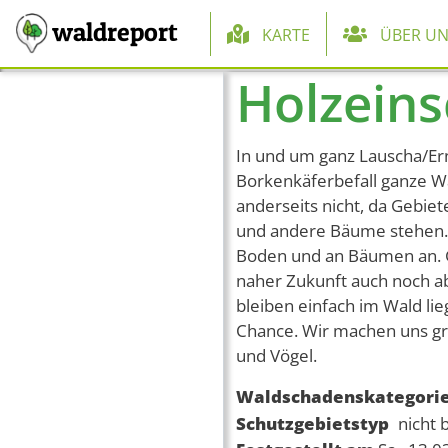
Hauptnaviga
waldreport
KARTE
ÜBER UN
Holzeins
Direkt zum Inhalt
In und um ganz Lauscha/Er
Borkenkäferbefall ganze Wä
anderseits nicht, da Gebie
und andere Bäume stehen.
Boden und an Bäumen an. G
naher Zukunft auch noch a
bleiben einfach im Wald li
Chance. Wir machen uns gr
und Vögel.
Waldschadenskategori
Schutzgebietstyp
nicht 