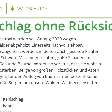
tion
S
WALDSCHUTZ
chlag ohne Rücksi
nstthal werden seit Anfang 2020 wegen
lder abgeholzt. Einerseits nachvollziehbar,
te abgeholzt werden, in denen auch gesunde Fichten
 Schwere Maschinen richten große Schäden im
esunde Bäume werden so verletzt, dass sie wohl in
bsterben. Berge von großen Holzstücken und Ästen
egen, für den Anflug von Baumsamen besteht keine
oße Sorgen um unsere Wälder, Wildtiere, Insekten
e
Kahlschlag
bekannt