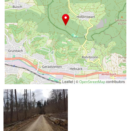
Leaflet | ©
contributors
OpenStreetMap