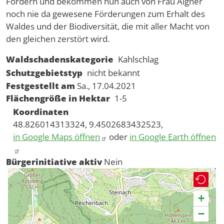
Fordern und bekommen nun auch von Frau Aigner
noch nie da gewesene Förderungen zum Erhalt des
Waldes und der Biodiversität, die mit aller Macht von
den gleichen zerstört wird.
Waldschadenskategorie
Kahlschlag
Schutzgebietstyp
nicht bekannt
Festgestellt am
Sa., 17.04.2021
Flächengröße in Hektar
1-5
Koordinaten
48.826014313324, 9.4502683432523,
in Google Maps öffnen
oder
in Google Earth öffnen
Bürgerinitiative aktiv
Nein
+
−