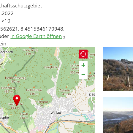
chaftsschutzgebiet
2.2022
>10
562621, 8.4515346170948,
oder
in Google Earth öffnen
ein
+
−