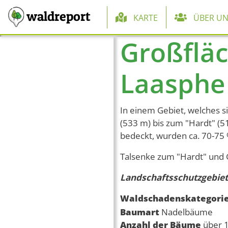
Hauptnaviga
waldreport
KARTE
ÜBER UN
Großfläc
Direkt zum Inhalt
Laasphe 
In einem Gebiet, welches s
(533 m) bis zum "Hardt" (5
bedeckt, wurden ca. 70-75
Talsenke zum "Hardt" und G
Landschaftsschutzgebiet
Waldschadenskategori
Baumart
Nadelbäume
Anzahl der Bäume
über 