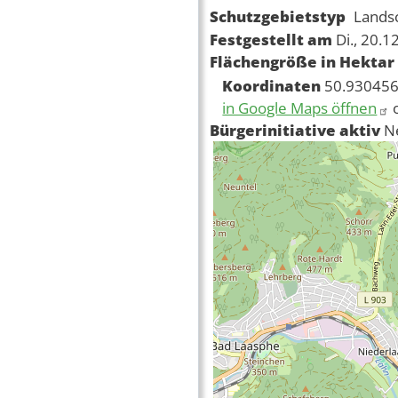
Schutzgebietstyp
Lands
Festgestellt am
Di., 20.1
Flächengröße in Hektar
Koordinaten
50.930456
in Google Maps öffnen
Bürgerinitiative aktiv
N