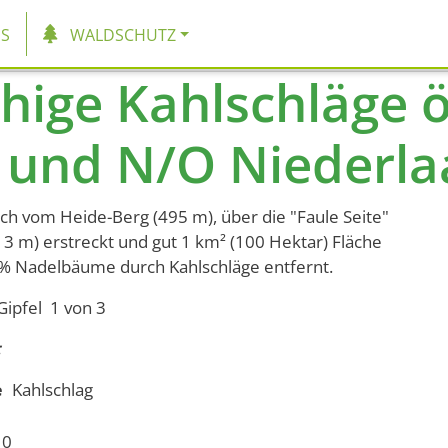
tion
S
WALDSCHUTZ
hige Kahlschläge ö
und N/O Niederlaa
ich vom Heide-Berg (495 m), über die "Faule Seite"
13 m) erstreckt und gut 1 km² (100 Hektar) Fläche
 % Nadelbäume durch Kahlschläge entfernt.
ipfel 1 von 3
e
Kahlschlag
10