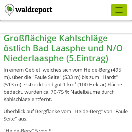
Schliessen
waldreport
Direkt zum Inhalt
Großflächige Kahlschläge
östlich Bad Laasphe und N/O
Niederlaasphe (5.Eintrag)
In einem Gebiet, welches sich vom Heide-Berg (495
m), über die "Faule Seite" (533 m) bis zum "Hardt"
(513 m) erstreckt und gut 1 km² (100 Hektar) Fläche
bedeckt, wurden ca. 70-75 % Nadelbäume durch
Kahlschläge entfernt.
Überblick auf Bergflanke vom "Heide-Berg" von "Faule
Seite" aus.
"Heide-Berg" 5 von 5