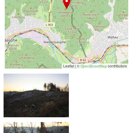
Leaflet | ©
contributors
OpenStreetMap