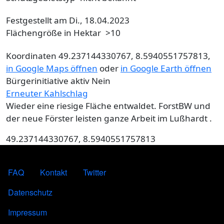
Festgestellt am
Di., 18.04.2023
Flächengröße in Hektar
>10
Koordinaten
49.237144330767, 8.5940551757813,
in Google Maps öffnen
oder
in Google Earth öffnen
Bürgerinitiative aktiv
Nein
Erneuter Kahlschlag
Wieder eine riesige Fläche entwaldet. ForstBW und
der neue Förster leisten ganze Arbeit im Lußhardt .
49.237144330767, 8.5940551757813
FOOTER MENU
FAQ
Kontakt
Twitter
FOOTER-DATENSCHUTZ
Datenschutz
FOOTER-IMPRESSUM
Impressum