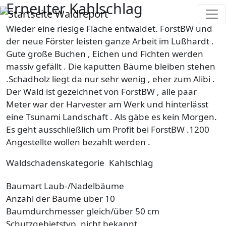
Erneuter Kahlschlag
Direkt zum Inhalt
Waldreport
Wieder eine riesige Fläche entwaldet. ForstBW und
der neue Förster leisten ganze Arbeit im Lußhardt .
Gute große Buchen , Eichen und Fichten werden
massiv gefällt . Die kaputten Bäume bleiben stehen
.Schadholz liegt da nur sehr wenig , eher zum Alibi .
Der Wald ist gezeichnet von ForstBW , alle paar
Meter war der Harvester am Werk und hinterlässt
eine Tsunami Landschaft . Als gäbe es kein Morgen.
Es geht ausschließlich um Profit bei ForstBW .1200
Angestellte wollen bezahlt werden .
Waldschadenskategorie
Kahlschlag
Baumart
Laub-/Nadelbäume
Anzahl der Bäume
über 10
Baumdurchmesser
gleich/über 50 cm
Schutzgebietstyp
nicht bekannt