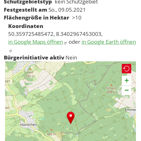
Schutzgebietstyp
kein Schutzgebiet
Festgestellt am
So., 09.05.2021
Flächengröße in Hektar
>10
Koordinaten
50.359725485472, 8.3402967453003,
in Google Maps öffnen
oder
in Google Earth öffnen
Bürgerinitiative aktiv
Nein
+
−