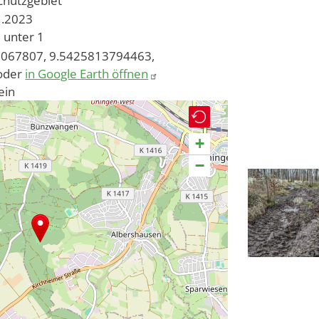
chutzgebiet
1.2023
unter 1
067807, 9.5425813794463,
oder
in Google Earth öffnen
ein
+
−