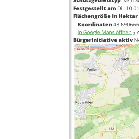
Schutzgebietstyp
kein S
Festgestellt am
Di., 10.0
Flächengröße in Hektar
Koordinaten
48.690666
in Google Maps öffnen
Bürgerinitiative aktiv
N