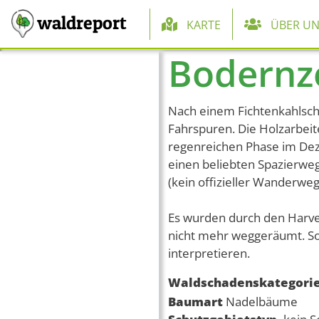
Hauptnaviga
waldreport
KARTE
ÜBER UN
Bodernz
Direkt zum Inhalt
Nach einem Fichtenkahlschl
Fahrspuren. Die Holzarbeit
regenreichen Phase im Dez.
einen beliebten Spazierweg
(kein offizieller Wanderweg
Es wurden durch den Harves
nicht mehr weggeräumt. Som
interpretieren.
Waldschadenskategori
Baumart
Nadelbäume