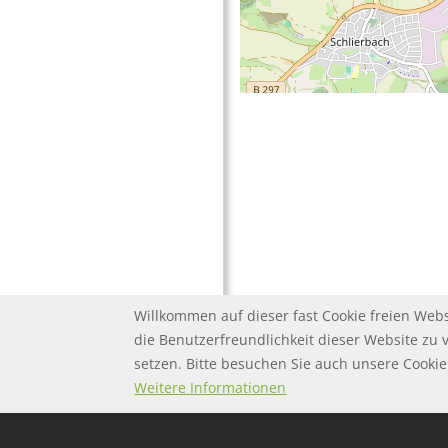
Willkommen auf dieser fast Cookie freien Webs
die Benutzerfreundlichkeit dieser Website zu 
setzen. Bitte besuchen Sie auch unsere Cook
FOOTER MENU
FOOTER-DATENSC
FAQ
Twitter
Datenschutz
Weitere Informationen
FOOTER-IMPRESS
Impressum
FOOTER-NUTZUN
Nutzungsbeding