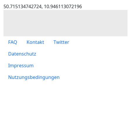
50.715134742724, 10.946113072196
Footer menu
FAQ
Kontakt
Twitter
Footer-Datenschutz
Datenschutz
Footer-Impressum
Impressum
Footer-Nutzungsbedingungen
Nutzungsbedingungen