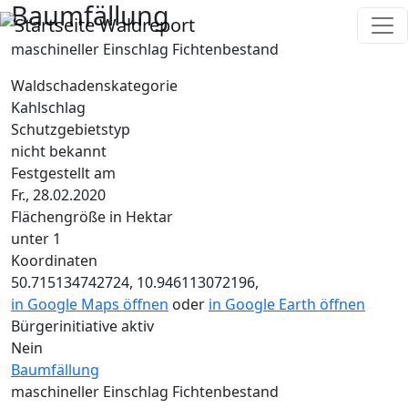
Baumfällung
Direkt zum Inhalt
Waldreport
maschineller Einschlag Fichtenbestand
Waldschadenskategorie
Kahlschlag
Schutzgebietstyp
nicht bekannt
Festgestellt am
Fr., 28.02.2020
Flächengröße in Hektar
unter 1
Koordinaten
50.715134742724, 10.946113072196,
in Google Maps öffnen
oder
in Google Earth öffnen
Bürgerinitiative aktiv
Nein
Baumfällung
maschineller Einschlag Fichtenbestand