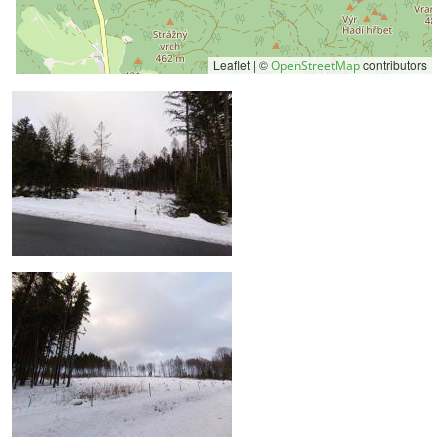
Leaflet | ©
contributors
OpenStreetMap