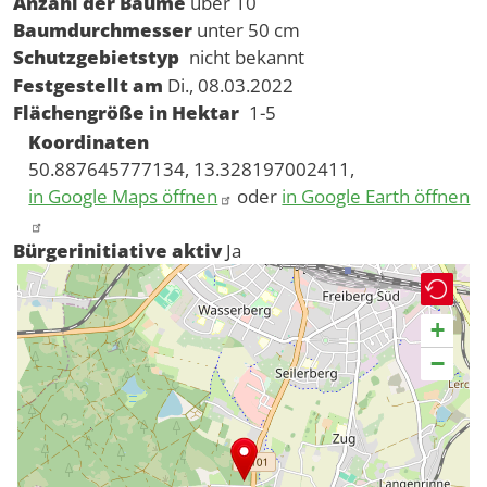
Anzahl der Bäume
über 10
Baumdurchmesser
unter 50 cm
Schutzgebietstyp
nicht bekannt
Festgestellt am
Di., 08.03.2022
Flächengröße in Hektar
1-5
Koordinaten
50.887645777134, 13.328197002411,
in Google Maps öffnen
oder
in Google Earth öffnen
Bürgerinitiative aktiv
Ja
+
−