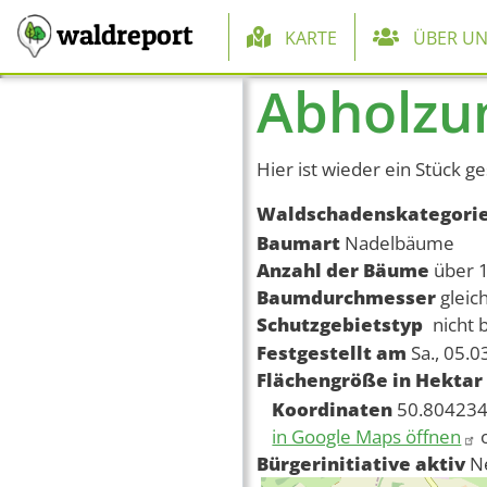
Hauptnaviga
waldreport
KARTE
ÜBER UN
Abholzun
Direkt zum Inhalt
Hier ist wieder ein Stück g
Waldschadenskategori
Baumart
Nadelbäume
Anzahl der Bäume
über 
Baumdurchmesser
gleic
Schutzgebietstyp
nicht 
Festgestellt am
Sa., 05.
Flächengröße in Hektar
Koordinaten
50.804234
in Google Maps öffnen
Bürgerinitiative aktiv
N