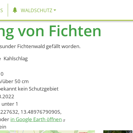
tion
S
WALDSCHUTZ
g von Fichten
esunder Fichtenwald gefällt worden.
e
Kahlschlag
10
h/über 50 cm
bekannt
kein Schutzgebiet
03.2022
unter 1
227632, 13.48976790905,
oder
in Google Earth öffnen
ein